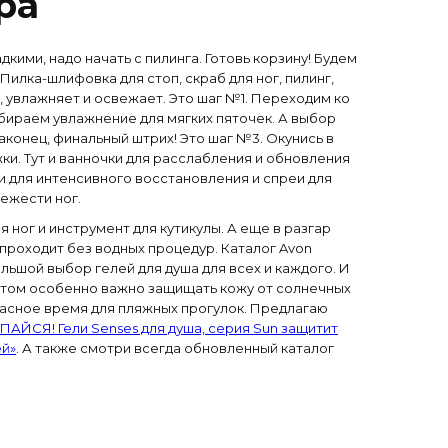
ра
дкими, надо начать с пилинга. Готовь корзину! Будем
Пилка-шлифовка для стоп, скраб для ног, пилинг,
 увлажняет и освежает. Это шаг №1. Переходим ко
ыбираем увлажнение для мягких пяточек. А выбор
конец, финальный штрих! Это шаг №3. Окунись в
ки. Тут и ванночки для расслабления и обновления
и для интенсивного восстановления и спреи для
ежести ног.
я ног и инструмент для кутикулы. А еще в разгар
 проходит без водных процедур. Каталог Avon
ьшой выбор гелей для душа для всех и каждого. И
летом особенно важно защищать кожу от солнечных
расное время для пляжных прогулок. Предлагаю
ПАЙСЯ! Гели Senses для душа, серия Sun защитит
ей»
. А также смотри всегда обновленный каталог