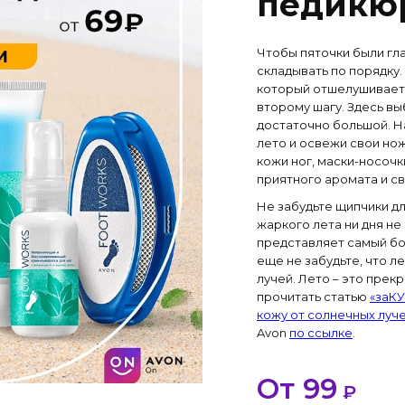
педикю
Чтобы пяточки были гла
складывать по порядку. 
который отшелушивает,
второму шагу. Здесь в
достаточно большой. На
лето и освежи свои нож
кожи ног, маски-носочк
приятного аромата и св
Не забудьте щипчики дл
жаркого лета ни дня не
представляет самый бол
еще не забудьте, что 
лучей. Лето – это прек
прочитать статью
«заКУ
кожу от солнечных луч
Avon
по ссылке
.
От 99
₽