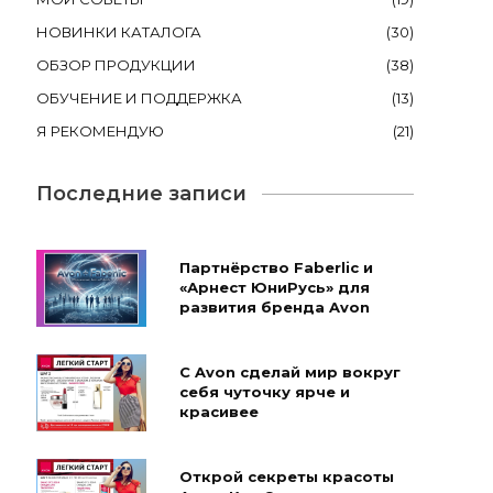
НОВИНКИ КАТАЛОГА
(
30
)
ОБЗОР ПРОДУКЦИИ
(
38
)
ОБУЧЕНИЕ И ПОДДЕРЖКА
(
13
)
Я РЕКОМЕНДУЮ
(
21
)
Последние записи
Партнёрство Faberlic и
«Арнест ЮниРусь» для
развития бренда Avon
С Avon сделай мир вокруг
себя чуточку ярче и
красивее
Открой секреты красоты