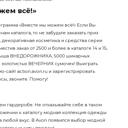
жем всё!»
ограмма «Вместе мы можем всё!» Если Вы
енам каталога, то не забудьте заказать приз
, декоративная косметика и средства серии
стив заказ от 2500 и более в каталоге 14 и 15,
ыгрыша ВНЕДОРОЖНИКА, 5000 шикарных
00 золотистых ВЕЧЕРНИХ сумочек! Выиграть
о-сайт action.avon.ru и зарегистрировать
сы, звоните. Помогу!
оем гардеробе. Не отказывайте себе в таком
риложении к каталогу модная коллекция одежды
на любой вкус. В Avon появился выбор модной
сспорные хиты продаж!