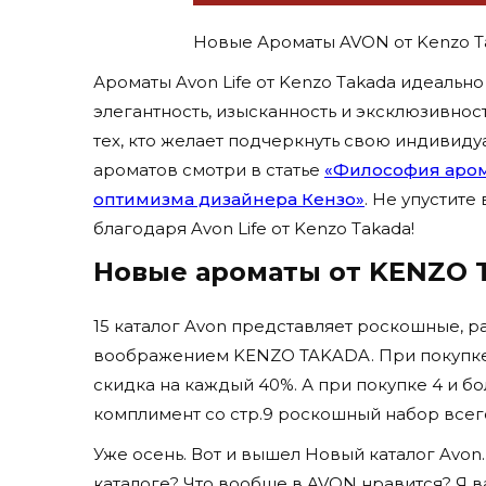
Новые Ароматы AVON от Kenzo T
Ароматы Avon Life от Kenzo Takada идеальн
элегантность, изысканность и эксклюзивнос
тех, кто желает подчеркнуть свою индивидуа
ароматов смотри в статье
«Философия аром
оптимизма дизайнера Кензо»
. Не упустит
благодаря Avon Life от Kenzo Takada!
Новые ароматы от KENZO
15 каталог Avon представляет роскошные, 
воображением KENZO TAKADA. При покупке л
скидка на каждый 40%. А при покупке 4 и бо
комплимент со стр.9 роскошный набор всего з
Уже осень. Вот и вышел Новый каталог Avon
каталоге? Что вообще в AVON нравится? Я в