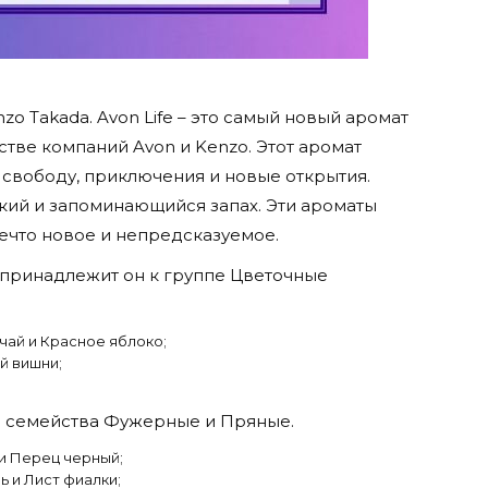
zo Takada. Avon Life – это самый новый аромат
тве компаний Avon и Kenzo. Этот аромат
т свободу, приключения и новые открытия.
ркий и запоминающийся запах. Эти ароматы
нечто новое и непредсказуемое.
и принадлежит он к группе Цветочные
чай и Красное яблоко;
й вишни;
 из семейства Фужерные и Пряные.
 и Перец черный;
ь и Лист фиалки;