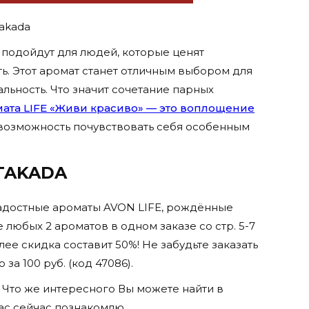
akada
о подойдут для людей, которые ценят
ть. Этот аромат станет отличным выбором для
льность. Что значит сочетание парных
ата LIFE «Живи красиво» — это воплощение
е возможность почувствовать себя особенным
 TAKADA
радостные ароматы AVON LIFE, рождённые
юбых 2 ароматов в одном заказе со стр. 5-7
лее скидка составит 50%! Не забудьте заказать
а 100 руб. (код 47086).
. Что же интересного Вы можете найти в
ас сейчас познакомлю.