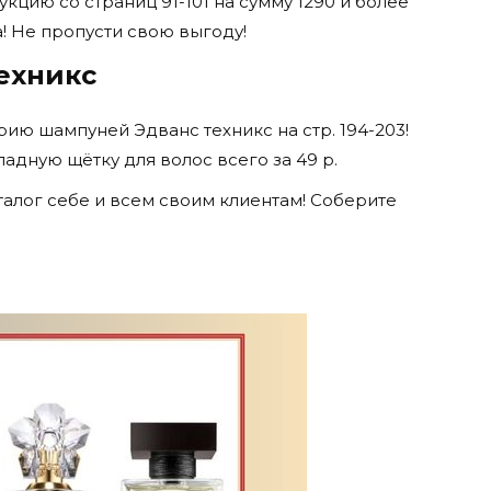
цию со страниц 91-101 на сумму 1290 и более
а! Не пропусти свою выгоду!
ехникс
рию шампуней Эдванс техникс на стр. 194-203!
адную щётку для волос всего за 49 р.
алог себе и всем своим клиентам! Соберите