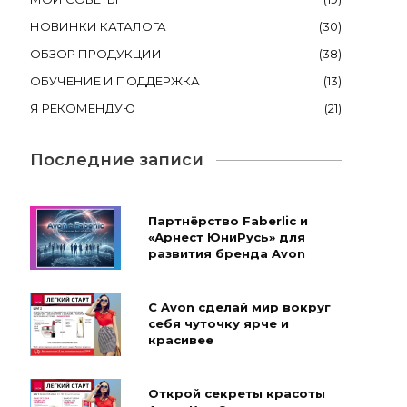
НОВИНКИ КАТАЛОГА
(
30
)
ОБЗОР ПРОДУКЦИИ
(
38
)
ОБУЧЕНИЕ И ПОДДЕРЖКА
(
13
)
Я РЕКОМЕНДУЮ
(
21
)
Последние записи
Партнёрство Faberlic и
«Арнест ЮниРусь» для
развития бренда Avon
С Avon сделай мир вокруг
себя чуточку ярче и
красивее
Открой секреты красоты