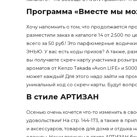
Программа «Вместе мы мо
Хочу напомнить о том, что продолжается пр
разместили заказ в каталоге 14 от 2.500 по ц
всего за 50 руб.! Это парфюмерные водички
ЭНЬЮ. У вас есть коды призов? А также, разме
вы получаете скреч-карту участника роз
ароматов от Kenzo Takada «Avon LIFE» и 50
может каждый! Для этого надо зайти на пром
уникальный код со скреч-карты. Будут вопро
В стиле АРТИЗАН
Осенью очень хочется что-то изменить в св
удовольствии! На стр. 144-173, а также в п
и аксессуаров, товаров для дома и отдыха 
одежды. Наши легинсы в стиле АРТИЗАН бе