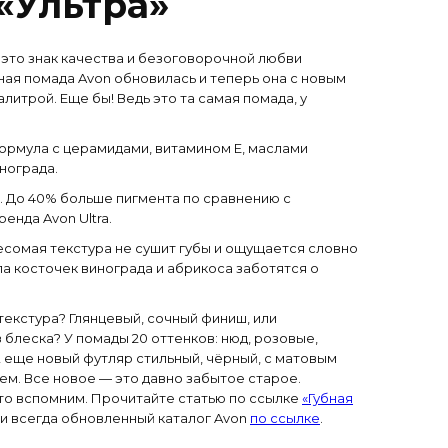
«Ультра»
– это знак качества и безоговорочной любви
ная помада Avon обновилась и теперь она с новым
алитрой. Еще бы! Ведь это та самая помада, у
ормула с церамидами, витамином Е, маслами
нограда.
 До 40% больше пигмента по сравнению с
енда Avon Ultra.
сомая текстура не сушит губы и ощущается словно
сла косточек винограда и абрикоса заботятся о
текстура? Глянцевый, сочный финиш, или
блеска? У помады 20 оттенков: нюд, розовые,
А еще новый футляр стильный, чёрный, с матовым
ем. Все новое — это давно забытое старое.
то вспомним. Прочитайте статью по ссылке
«Губная
ри всегда обновленный каталог Avon
по ссылке
.