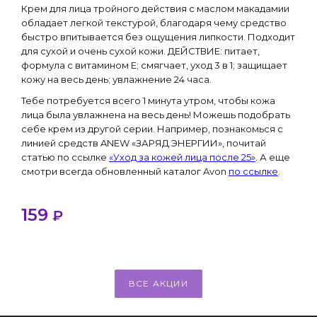
Крем для лица тройного действия с маслом макадамии
обладает легкой текстурой, благодаря чему средство
быстро впитывается без ощущения липкости. Подходит
для сухой и очень сухой кожи. ДЕЙСТВИЕ: питает,
формула с витамином E; смягчает, уход 3 в 1; защищает
кожу на весь день; увлажнение 24 часа.
Тебе потребуется всего 1 минута утром, чтобы кожа
лица была увлажнена на весь день! Можешь подобрать
себе крем из другой серии. Например, познакомься с
линией средств ANEW «ЗАРЯД ЭНЕРГИИ», почитай
статью по ссылке
«Уход за кожей лица после 25»
. А еще
смотри всегда обновленный каталог Avon
по ссылке
.
159
₽
ВСЕ АКЦИИ